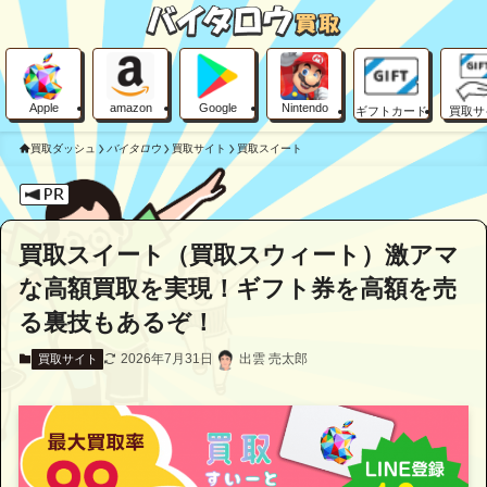
Apple
amazon
Google
Nintendo
ギフトカード
買取サ
買取ダッシュ
バイタロウ
買取サイト
買取スイート
買取スイート（買取スウィート）激アマ
な高額買取を実現！ギフト券を高額を売
る裏技もあるぞ！
2026年7月31日
出雲 売太郎
買取サイト