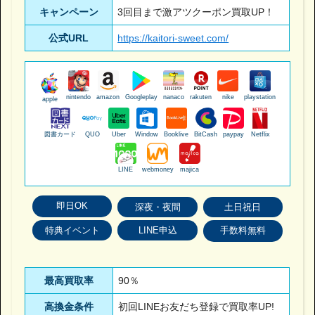
キャンペーン
3回目まで激アツクーポン買取UP！
公式URL
https://kaitori-sweet.com/
nintendo
amazon
Googleplay
nanaco
rakuten
nike
playstation
apple
図書カード
QUO
Uber
Window
Booklive
BitCash
paypay
Netflix
LINE
webmoney
majica
即日OK
深夜・夜間
土日祝日
特典イベント
LINE申込
手数料無料
最高買取率
90％
高換金条件
初回LINEお友だち登録で買取率UP!