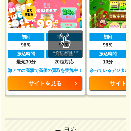
初回
2回目～
初回
98％
98％
96％
スクロールできます
振込時間
対応券種
振込時間
最短30分
20種対応
10分
激アマの高額で高価の買取を実施中！
余っているデジタル
サイトを見る
サイト
目次