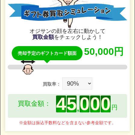
オジサンの顔を左右に動かして
買取金額
をチェックしよう！
50,000円
売却予定のギフトカード額面
買取率：
4
5
0
0
0
買取金額：
,
円
※金額は振込手数料などを含まない参考金額です。