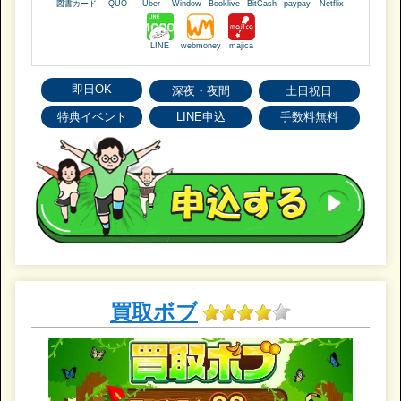
図書カード
QUO
Uber
Window
Booklive
BitCash
paypay
Netflix
LINE
webmoney
majica
即日OK
深夜・夜間
土日祝日
特典イベント
LINE申込
手数料無料
買取ボブ