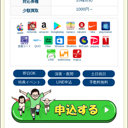
対応券種
1000円～
少額買取
nintendo
amazon
Googleplay
nanaco
rakuten
nike
playstation
apple
図書カード
QUO
Uber
Window
Booklive
BitCash
paypay
Netflix
LINE
webmoney
majica
即日OK
深夜・夜間
土日祝日
特典イベント
LINE申込
手数料無料