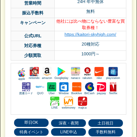
24H 年中無休
営業時間
無料
振込手数料
他社には比べ物にならない豊富な買
キャンペーン
取券種！
https://kaitori-skyhigh.com/
公式URL
20種対応
対応券種
1000円～
少額買取
nintendo
amazon
Googleplay
nanaco
rakuten
nike
playstation
apple
図書カード
QUO
Uber
Window
Booklive
BitCash
paypay
Netflix
LINE
webmoney
majica
即日OK
深夜・夜間
土日祝日
特典イベント
LINE申込
手数料無料