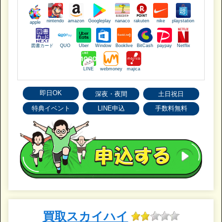
nintendo
amazon
Googleplay
nanaco
rakuten
nike
playstation
apple
図書カード
QUO
Uber
Window
Booklive
BitCash
paypay
Netflix
LINE
webmoney
majica
即日OK
深夜・夜間
土日祝日
特典イベント
LINE申込
手数料無料
買取スカイハイ