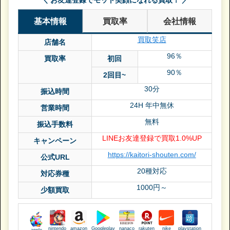
基本情報
買取率
会社情報
買取笑店
店舗名
96％
買取率
初回
90％
2回目~
30分
振込時間
24H 年中無休
営業時間
無料
振込手数料
LINEお友達登録で買取1.0%UP
キャンペーン
https://kaitori-shouten.com/
公式URL
20種対応
対応券種
1000円～
少額買取
nintendo
amazon
Googleplay
nanaco
rakuten
nike
playstation
apple