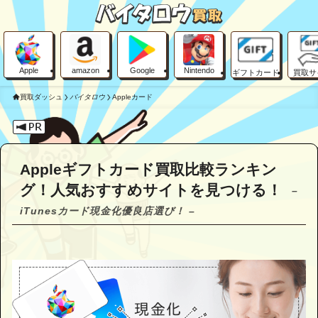
Apple
amazon
Google
Nintendo
ギフトカード
買取サ
買取ダッシュ
バイタロウ
Appleカード
Appleギフトカード買取比較ランキン
グ！人気おすすめサイトを見つける！
–
iTunesカード現金化優良店選び！ –