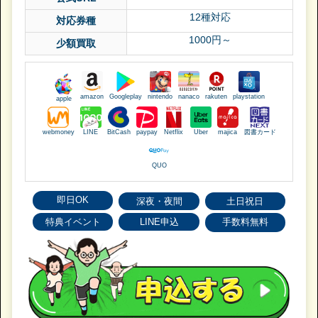
12種対応
対応券種
1000円～
少額買取
amazon
Googleplay
nintendo
nanaco
rakuten
playstation
apple
webmoney
LINE
BitCash
paypay
Netflix
Uber
majica
図書カード
QUO
即日OK
深夜・夜間
土日祝日
特典イベント
LINE申込
手数料無料