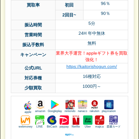
96％
買取率
初回
90％
2回目~
5分
振込時間
24H 年中無休
営業時間
無料
振込手数料
業界大手運営！appleギフト券を買取
キャンペーン
強化！
https://kaitorishogun.com/
公式URL
16種対応
対応券種
1000円～
少額買取
amazon
Googleplay
nintendo
nanaco
rakuten
playstation
apple
webmoney
LINE
BitCash
paypay
Netflix
Uber
majica
図書カード