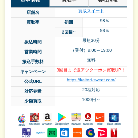
買取スイート
店舗名
98％
買取率
初回
98％
2回目~
最短30分
振込時間
（受付）9:00～19:00
営業時間
無料
振込手数料
3回目まで激アツクーポン買取UP！
キャンペーン
https://kaitori-sweet.com/
公式URL
20種対応
対応券種
1000円～
少額買取
nintendo
amazon
Googleplay
nanaco
rakuten
nike
playstation
apple