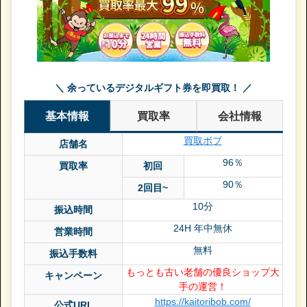
＼ 余っているデジタルギフト券を即買取！ ／
基本情報
買取率
会社情報
買取ボブ
店舗名
96％
買取率
初回
90％
2回目~
10分
振込時間
24H 年中無休
営業時間
無料
振込手数料
もっとも古い老舗の優良ショップ大
キャンペーン
手の運営！
https://kaitoribob.com/
公式URL