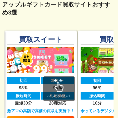
アップルギフトカード買取サイトおすす
め3選
買取スイート
買取
初回
2回目～
初回
98％
98％
96％
振込時間
対応券種
振込時間
スクロールできます
最短30分
20種対応
10分
激アマの高額で高価の買取を実施中！
余っているデジタル