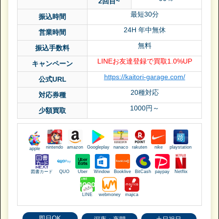
2回目~
最短30分
振込時間
24H 年中無休
営業時間
無料
振込手数料
LINEお友達登録で買取1.0%UP
キャンペーン
https://kaitori-garage.com/
公式URL
20種対応
対応券種
1000円～
少額買取
nintendo
amazon
Googleplay
nanaco
rakuten
nike
playstation
apple
図書カード
QUO
Uber
Window
Booklive
BitCash
paypay
Netflix
LINE
webmoney
majica
即日OK