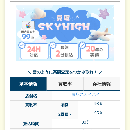
＼ 雲のように高額査定をつかみ取れ！ ／
基本情報
買取率
会社情報
買取スカイハイ
店舗名
98％
買取率
初回
95％
2回目~
30分
振込時間