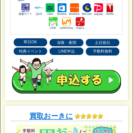
図書カード
QUO
Uber
Window
Booklive
BitCash
paypay
Netflix
LINE
webmoney
majica
即日OK
深夜・夜間
土日祝日
特典イベント
LINE申込
手数料無料
買取おーきに