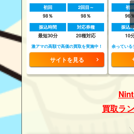
初回
2回目～
初
98％
98％
96
振込時間
対応券種
振込
最短30分
20種対応
10
激アマの高額で高価の買取を実施中！
余っている
サイトを見る
Ni
買取ラ