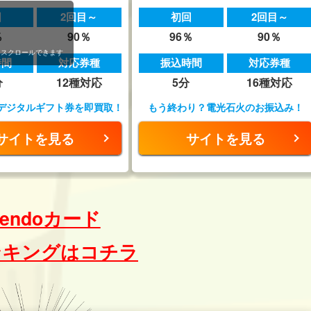
回
2回目～
初回
2回目～
％
90％
96％
90％
スクロールできます
時間
対応券種
振込時間
対応券種
分
12種対応
5分
16種対応
デジタルギフト券を即買取！
もう終わり？電光石火のお振込み！
サイトを見る
サイトを見る
ntendoカード
ンキングはコチラ